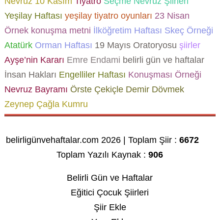
Nevruz
10 Kasım
Tiyatro
Seçme Nevruz Şiirleri
Yeşilay Haftası
yeşilay tiyatro oyunları
23 Nisan
Örnek konuşma metni
İlköğretim Haftası Skeç Örneği
Atatürk
Orman Haftası
19 Mayıs Oratoryosu
şiirler
Ayşe’nin Kararı
Emre Endami
belirli gün ve haftalar
İnsan Hakları
Engelliler Haftası
Konuşması Örneği
Nevruz Bayramı
Örste Çekiçle Demir Dövmek
Zeynep Çağla Kumru
belirligünvehaftalar.com 2026 | Toplam Şiir :
6672
Toplam Yazılı Kaynak :
906
Belirli Gün ve Haftalar
Eğitici Çocuk Şiirleri
Şiir Ekle