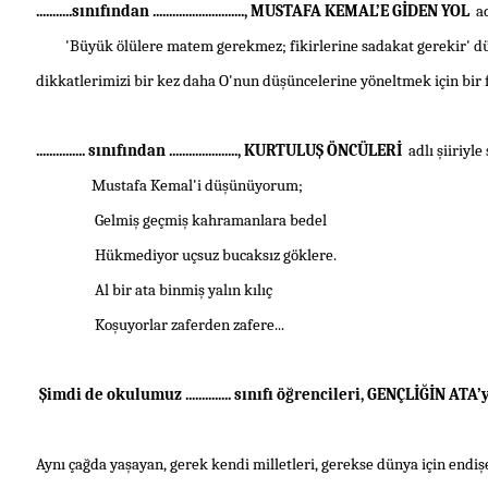
...........sınıfından ............................, MUSTAFA KEMAL’E GİDEN YOL
a
'Büyük ölülere matem gerekmez; fikirlerine sadakat gerekir' d
dikkatlerimizi bir kez daha O'nun düşüncelerine yöneltmek için bir f
............... sınıfından ....................., KURTULUŞ ÖNCÜLERİ
adlı
şiir
iyle 
Mustafa Kemal
'i düşünüyorum;
Gelmiş geçmiş kahramanlara bedel
Hükmediyor uçsuz bucaksız göklere.
Al bir ata binmiş yalın kılıç
Koşuyorlar zaferden zafere...
Şimdi de okulumuz .............. sınıfı öğrencileri, GENÇLİĞİN A
Aynı çağda yaşayan, gerek kendi milletleri, gerekse dünya için endiş