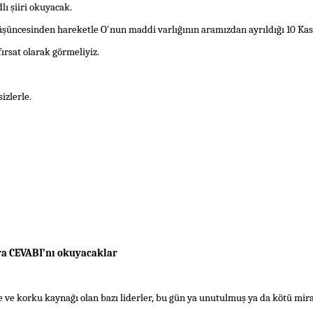
dlı
şiir
i okuyacak.
üşüncesinden hareketle O'nun maddi varlığının aramızdan ayrıldığı
10 Ka
ırsat olarak görmeliyiz.
sizlerle.
TA’ya CEVABI’nı okuyacaklar
e ve korku kaynağı olan bazı liderler, bu gün ya unutulmuş ya da kötü mira