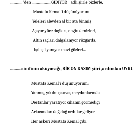
..............
‘den ......................GİDİYOR
adlı
şiir
le bizlerle,
Mustafa Kemal
'i düşünüyorum;
Yeleleri alevden al bir ata binmiş
Aşıyor yüce dağları, engin denizleri,
Altın saçları dalgalanıyor rüzgârda,
Işıl ışıl yanıyor mavi gözleri...
............ sınıfının okuyacağı, BİR ON KASIM
şiir
i ,ardından UYK
Mustafa Kemal
'i düşünüyorum;
Yanmış, yıkılmış savaş meydanlarında
Destanlar yaratıyor cihanın görmediği
Arkasından dağ dağ ordular geliyor
Her askeri
Mustafa Kemal
gibi.