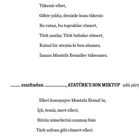
Tükenir elbet,
Gökte yıldız, denizde kum tükenir.
Bu vatan, bu topraklar cömert,
Türk analar, Türk babalar cömert,
Kutsal bir ateşim ki ben sönmez,
İnanın
Mustafa Kemal
ler tükenmez.
...........
sınıfından ......................., ATATÜRK’E SON MEKTUP
adlı
şiir
i
Elleri konuşuyor
Mustafa Kemal
'in,
İçli, temiz, mert elleri,
Bütün nimetlerini sunmuş bize
Türk sofrası gibi cömert elleri.