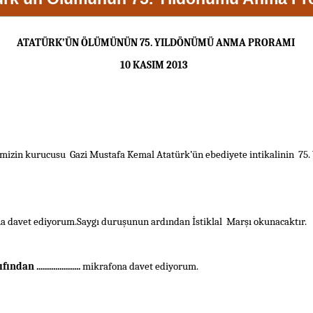
ATATÜRK’ÜN ÖLÜMÜNÜN 75. YILDÖNÜMÜ ANMA PRORAMI
10 KASIM 2013
imizin kurucusu
Gazi
Mustafa Kemal
Atatürk
’ün ebediyete intikalinin
75.
na davet ediyorum.Saygı duruşunun ardından İstiklal
Marşı okunacaktır.
ından .....................
mikrafona davet ediyorum.