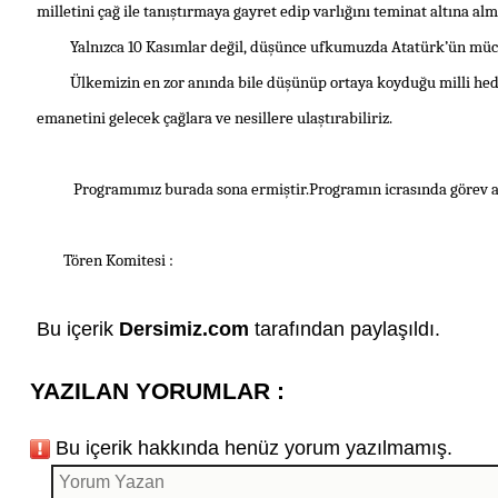
milletini çağ ile tanıştırmaya gayret edip varlığını teminat altına al
Yalnızca
10 Kasım
lar değil, düşünce ufkumuzda
Atatürk
’ün müc
Ülkemizin en zor anında bile düşünüp ortaya koyduğu milli hedef
emanetini gelecek çağlara ve nesillere ulaştırabiliriz.
Program
ımız burada sona ermiştir.
Program
ın icrasında görev 
Tören Komitesi :
Bu içerik
Dersimiz.com
tarafından paylaşıldı.
YAZILAN YORUMLAR :
Bu içerik hakkında henüz yorum yazılmamış.