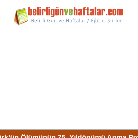
ürk’ün Ölümünün 75. Yıldönümü Anma Pr