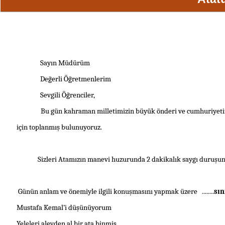
Sayın Müdürüm
Değerli Öğretmenlerim
Sevgili Öğrenciler,
Bu gün kahraman milletimizin büyük önderi ve cumhuriyet
için toplanmış bulunuyoruz.
Sizleri Atamızın manevi huzurunda 2 dakikalık saygı duruşu
Günün anlam ve önemiyle ilgili konuşmasını yapmak üzere ........
sınıf
Mustafa Kemal’i düşünüyorum
Yeleleri alevden al bir ata binmiş,