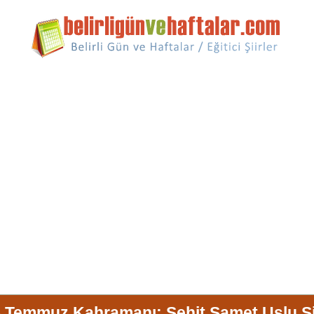
 Temmuz Kahramanı: Şehit Samet Uslu Şi