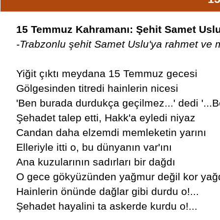
15 Temmuz Kahramanı: Şehit Samet Usl
-Trabzonlu şehit Samet Uslu'ya rahmet ve m
Yiğit çıktı meydana 15 Temmuz gecesi
Gölgesinden titredi hainlerin nicesi
'Ben burada durdukça geçilmez...' dedi '...
Şehadet talep etti, Hakk'a eyledi niyaz
Candan daha elzemdi memleketin yarını
Elleriyle itti o, bu dünyanın var'ını
Ana kuzularının sadırları bir dağdı
O gece gökyüzünden yağmur değil kor yağ
Hainlerin önünde dağlar gibi durdu o!...
Şehadet hayalini ta askerde kurdu o!...