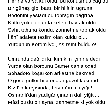
Her ne varsa kül oldu, bu konuşmuş çağ dü
Bir güneş gibi battı, bir hilâlin uğruna
Bedenini yasladı bu toprağın bağrına
Kutlu yolculuğunda kefeni bayrak oldu
Şehit tahtına kondu, zannetme toprak oldu
İlâhî adalete teslim olan kuldu o!...
Yurdunun Kerem'iydi, Aslı'sını buldu o!...
Umrunda değildi ki, kim kim için ne dedi
Yurda olan borcunu Samet canla ödedi
Şehadete koşarken arkasına bakmadı
O gece güller bile ondan güzel kokmadı
Kızıl'ın karşısında, bayrağın al'ı yiğit!...
Osmanlı'dan yadigâr çınarın dalı yiğit!...
Mâzi puslu bir ayna, zannetme ki yok oldu