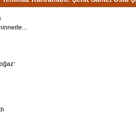
u
innetle...
Boğaz'
dı