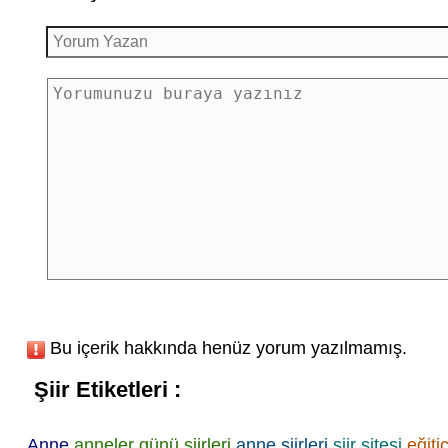
Bu içerik hakkında henüz yorum yazılmamış.
Şiir Etiketleri :
Anne
anneler günü şiirleri
anne şiirleri
şiir sitesi
eğitic