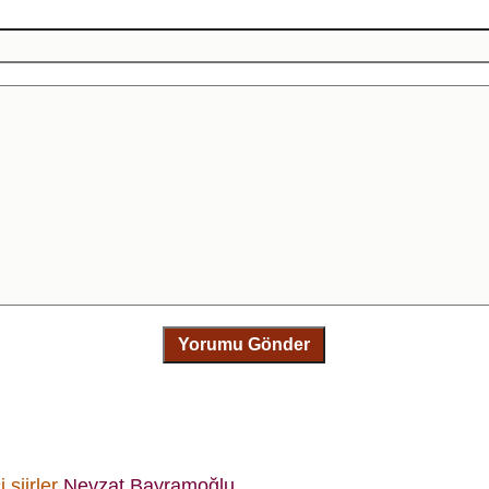
Yorumu Gönder
i şiirler
Nevzat Bayramoğlu