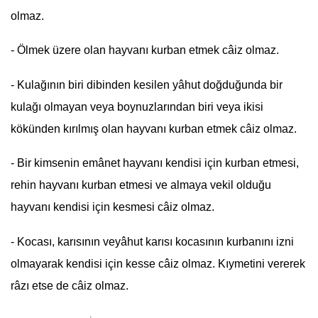
olmaz.
- Ölmek üzere olan hayvanı kurban etmek câiz olmaz.
- Kulağının biri dibinden kesilen yâhut doğduğunda bir
kulağı olmayan veya boynuzlarından biri veya ikisi
kökünden kırılmış olan hayvanı kurban etmek câiz olmaz.
- Bir kimsenin emânet hayvanı kendisi için kurban etmesi,
rehin hayvanı kurban etmesi ve almaya vekil olduğu
hayvanı kendisi için kesmesi câiz olmaz.
- Kocası, karısının veyâhut karısı kocasının kurbanını izni
olmayarak kendisi için kesse câiz olmaz. Kıymetini vererek
râzı etse de câiz olmaz.