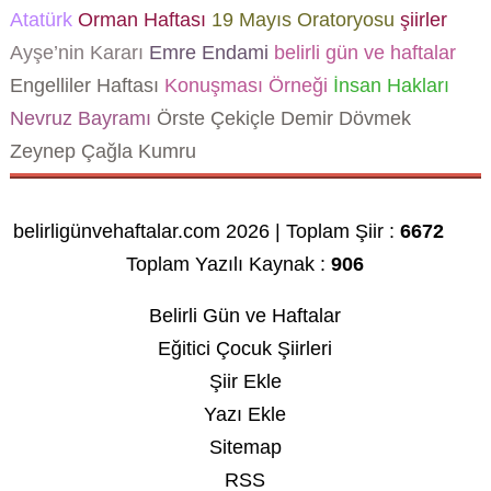
Atatürk
Orman Haftası
19 Mayıs Oratoryosu
şiirler
Ayşe’nin Kararı
Emre Endami
belirli gün ve haftalar
Engelliler Haftası
Konuşması Örneği
İnsan Hakları
Nevruz Bayramı
Örste Çekiçle Demir Dövmek
Zeynep Çağla Kumru
belirligünvehaftalar.com 2026 | Toplam Şiir :
6672
Toplam Yazılı Kaynak :
906
Belirli Gün ve Haftalar
Eğitici Çocuk Şiirleri
Şiir Ekle
Yazı Ekle
Sitemap
RSS