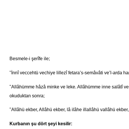
Besmele-i şerîfe ile;
"İnnî veccehtü vechiye lillezî fetara’s-semâvâti ve’l-arda h
"Allâhümme hâzâ minke ve leke. Allâhümme inne salâtî ve nü
okuduktan sonra;
"Allâhü ekber, Allâhü ekber, lâ ilâhe illallâhü vallâhü ekber
Kurban
ın şu dört şeyi kesilir: