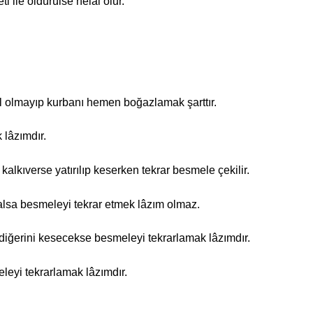
i ile öldürülse helâl olur.
l olmayıp kurbanı hemen boğazlamak şarttır.
 lâzımdır.
alkıverse yatırılıp keserken tekrar besmele çekilir.
 alsa besmeleyi tekrar etmek lâzım olmaz.
diğerini kesecekse besmeleyi tekrarlamak lâzımdır.
eleyi tekrarlamak lâzımdır.