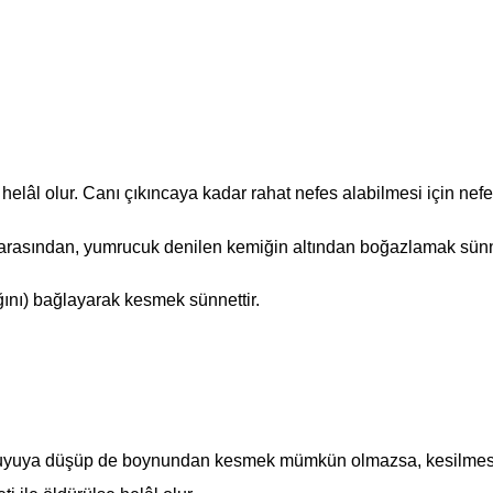
elâl olur. Canı çıkıncaya kadar rahat nefes alabilmesi için ne
s arasından, yumrucuk denilen kemiğin altından boğazlamak sünne
ağını) bağlayarak kesmek sünnettir.
yuya düşüp de boynundan kesmek mümkün olmazsa, kesilmesi niye