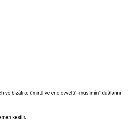
h ve bizâlike ümirtü ve ene evvelü’l-müslimîn" duâlarını
emen kesilir.