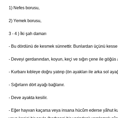
1) Nefes borusu,
2) Yemek borusu,
3 - 4 ) İki şah damarı
- Bu dördünü de kesmek sünnettir. Bunlardan üçünü kesse h
- Deveyi gerdanından, koyun, keçi ve sığırı çene ile göğü
-
Kurban
ı kıbleye doğru yatırıp (ön ayakları ile arka sol ay
- Sığırların dört ayağı bağlanır.
- Deve ayakta kesilir.
- Eğer hayvan kaçarsa veya insana hücûm ederse yâhut ku