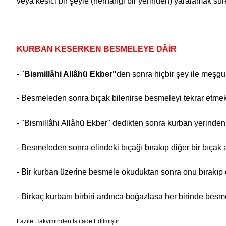
veya kesici bir şeyle (herhangi bir yerinden) yaralamak sûret
KURBAN KESERKEN BESMELEYE DÂİR
- "
Bismillâhi Allâhü Ekber"
den sonra hiçbir şey ile meşgu
- Besmeleden sonra bıçak bilenirse besmeleyi tekrar etmek
- "Bismillâhi Allâhü Ekber" dedikten sonra kurban yerinden k
- Besmeleden sonra elindeki bıçağı bırakıp diğer bir bıçak
- Bir kurban üzerine besmele okuduktan sonra onu bırakıp 
- Birkaç kurbanı birbiri ardınca boğazlasa her birinde besm
Fazilet Takviminden İstifade Edilmiştir.