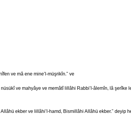
anîfen ve mâ ene mine’l-müşrikîn." ve
sükî ve mahyâye ve memâtî lillâhi Rabbi’l-âlemîn, lâ şerîke le
, Allâhü ekber ve lillâhi’l-hamd, Bismillâhi Allâhü ekber." deyip h