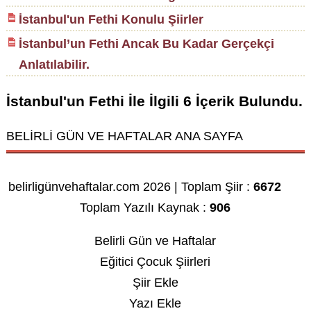
İstanbul'un Fethi Konulu Şiirler
İstanbul’un Fethi Ancak Bu Kadar Gerçekçi
Anlatılabilir.
İstanbul'un Fethi
İle İlgili
6
İçerik Bulundu.
BELİRLİ GÜN VE HAFTALAR ANA SAYFA
belirligünvehaftalar.com 2026 | Toplam Şiir :
6672
Toplam Yazılı Kaynak :
906
Belirli Gün ve Haftalar
Eğitici Çocuk Şiirleri
Şiir Ekle
Yazı Ekle