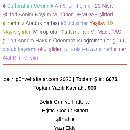
4
Su
İbrahim Sevindik
Ân
5. sınıf şiirleri
23 Nisan
Şiirleri
Benim Köyüm
M.Güner DEMİRAY şiirleri
şiirlerimiz
Atatürk haftası
eğitici şiirler
Yeşilay
19
Mayıs şiirleri
Mikrop
okul
Türk malları
M. Macit TAŞ
şiirleri
Annem Hakkın Ödenmez Ki
öğretmenler günü
çocuk bayramı
okul şiirleri
Ş. Enis REGÜ şiirleri
şiirler
Akif Kim Mi şiiri
belirligünvehaftalar.com 2026 | Toplam Şiir :
6672
Toplam Yazılı Kaynak :
906
Belirli Gün ve Haftalar
Eğitici Çocuk Şiirleri
Şiir Ekle
Yazı Ekle