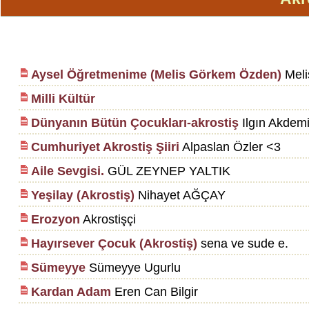
Aysel Öğretmenime (Melis Görkem Özden)
Meli
Milli Kültür
Dünyanın Bütün Çocukları-akrostiş
Ilgın Akdemi
Cumhuriyet Akrostiş Şiiri
Alpaslan Özler <3
Aile Sevgisi.
GÜL ZEYNEP YALTIK
Yeşilay (Akrostiş)
Nihayet AĞÇAY
Erozyon
Akrostişçi
Hayırsever Çocuk (Akrostiş)
sena ve sude e.
Sümeyye
Sümeyye Ugurlu
Kardan Adam
Eren Can Bilgir