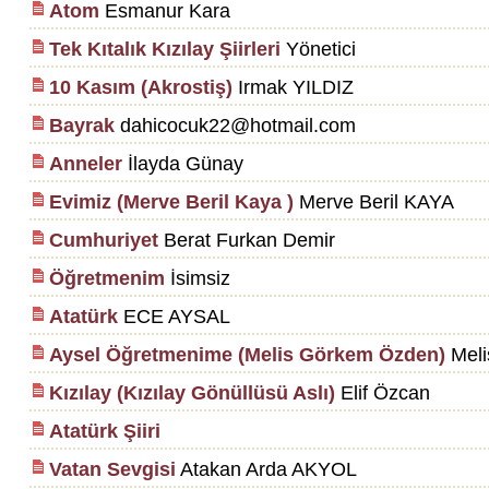
Atom
Esmanur Kara
Tek Kıtalık Kızılay Şiirleri
Yönetici
10 Kasım (Akrostiş)
Irmak YILDIZ
Bayrak
dahicocuk22@hotmail.com
Anneler
İlayda Günay
Evimiz (Merve Beril Kaya )
Merve Beril KAYA
Cumhuriyet
Berat Furkan Demir
Öğretmenim
İsimsiz
Atatürk
ECE AYSAL
Aysel Öğretmenime (Melis Görkem Özden)
Meli
Kızılay (Kızılay Gönüllüsü Aslı)
Elif Özcan
Atatürk Şiiri
Vatan Sevgisi
Atakan Arda AKYOL