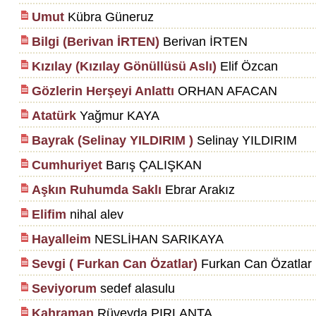
Umut
Kübra Güneruz
Bilgi (Berivan İRTEN)
Berivan İRTEN
Kızılay (Kızılay Gönüllüsü Aslı)
Elif Özcan
Gözlerin Herşeyi Anlattı
ORHAN AFACAN
Atatürk
Yağmur KAYA
Bayrak (Selinay YILDIRIM )
Selinay YILDIRIM
Cumhuriyet
Barış ÇALIŞKAN
Aşkın Ruhumda Saklı
Ebrar Arakız
Elifim
nihal alev
Hayalleim
NESLİHAN SARIKAYA
Sevgi ( Furkan Can Özatlar)
Furkan Can Özatlar
Seviyorum
sedef alasulu
Kahraman
Rüveyda PIRLANTA