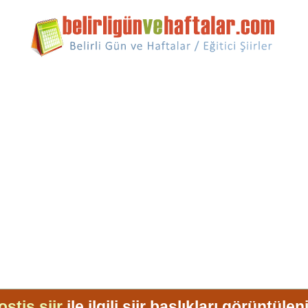
stiş şiir
ile ilgili şiir başlıkları görüntülen