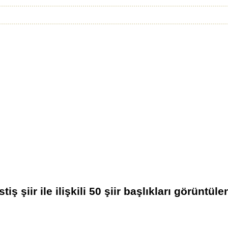
tiş şiir
ile ilişkili
50
şiir başlıkları görüntüle