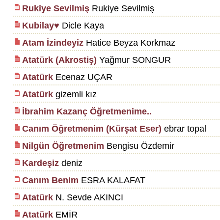
Rukiye Sevilmiş
Rukiye Sevilmiş
Kubilay♥
Dicle Kaya
Atam İzindeyiz
Hatice Beyza Korkmaz
Atatürk (Akrostiş)
Yağmur SONGUR
Atatürk
Ecenaz UÇAR
Atatürk
gizemli kız
İbrahim Kazanç Öğretmenime..
Canım Öğretmenim (Kürşat Eser)
ebrar topal
Nilgün Öğretmenim
Bengisu Özdemir
Kardeşiz
deniz
Canım Benim
ESRA KALAFAT
Atatürk
N. Sevde AKINCI
Atatürk
EMİR