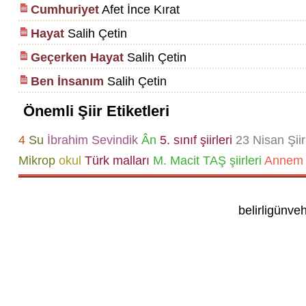
Cumhuriyet
Afet İnce Kırat
Hayat
Salih Çetin
Geçerken Hayat
Salih Çetin
Ben İnsanım
Salih Çetin
Önemli Şiir Etiketleri
4
Su
İbrahim Sevindik
Ân
5. sınıf şiirleri
23 Nisan Şiir
Mikrop
okul
Türk malları
M. Macit TAŞ şiirleri
Annem 
belirligünve