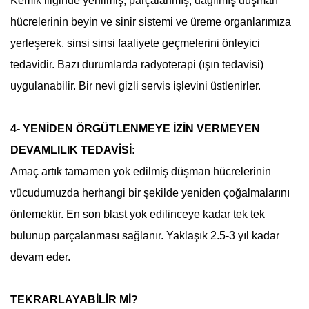
Kemik iliğinde yenilmiş, parçalanmış, dağılmış düşman
hücrelerinin beyin ve sinir sistemi ve üreme organlarımıza
yerleşerek, sinsi sinsi faaliyete geçmelerini önleyici
tedavidir. Bazı durumlarda radyoterapi (ışın tedavisi)
uygulanabilir. Bir nevi gizli servis işlevini üstlenirler.
4- YENİDEN ÖRGÜTLENMEYE İZİN VERMEYEN
DEVAMLILIK TEDAVİSİ:
Amaç artık tamamen yok edilmiş düşman hücrelerinin
vücudumuzda herhangi bir şekilde yeniden çoğalmalarını
önlemektir. En son blast yok edilinceye kadar tek tek
bulunup parçalanması sağlanır. Yaklaşık 2.5-3 yıl kadar
devam eder.
TEKRARLAYABİLİR Mİ?