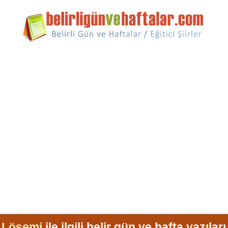
Lösemi
ile ilgili belir gün ve hafta yazıları