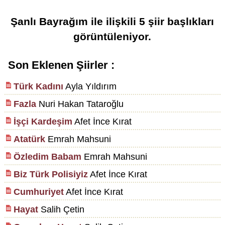
Şanlı Bayrağım
ile ilişkili
5
şiir başlıkları
görüntüleniyor.
Son Eklenen Şiirler :
Türk Kadını
Ayla Yıldırım
Fazla
Nuri Hakan Tataroğlu
İşçi Kardeşim
Afet İnce Kırat
Atatürk
Emrah Mahsuni
Özledim Babam
Emrah Mahsuni
Biz Türk Polisiyiz
Afet İnce Kırat
Cumhuriyet
Afet İnce Kırat
Hayat
Salih Çetin