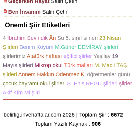
Geçerken Hayat
Salih Çetin
Ben İnsanım
Salih Çetin
Önemli Şiir Etiketleri
4
İbrahim Sevindik
Ân
Su
5. sınıf şiirleri
23 Nisan
Şiirleri
Benim Köyüm
M.Güner DEMİRAY şiirleri
şiirlerimiz
Atatürk haftası
eğitici şiirler
Yeşilay
19
Mayıs şiirleri
Mikrop
okul
Türk malları
M. Macit TAŞ
şiirleri
Annem Hakkın Ödenmez Ki
öğretmenler günü
çocuk bayramı
okul şiirleri
Ş. Enis REGÜ şiirleri
şiirler
Akif Kim Mi şiiri
belirligünvehaftalar.com 2026 | Toplam Şiir :
6672
Toplam Yazılı Kaynak :
906