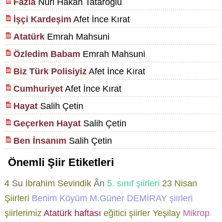
Fazla
Nuri Hakan Tataroğlu
İşçi Kardeşim
Afet İnce Kırat
Atatürk
Emrah Mahsuni
Özledim Babam
Emrah Mahsuni
Biz Türk Polisiyiz
Afet İnce Kırat
Cumhuriyet
Afet İnce Kırat
Hayat
Salih Çetin
Geçerken Hayat
Salih Çetin
Ben İnsanım
Salih Çetin
Önemli Şiir Etiketleri
4
Su
İbrahim Sevindik
Ân
5. sınıf şiirleri
23 Nisan
Şiirleri
Benim Köyüm
M.Güner DEMİRAY şiirleri
şiirlerimiz
Atatürk haftası
eğitici şiirler
Yeşilay
Mikrop