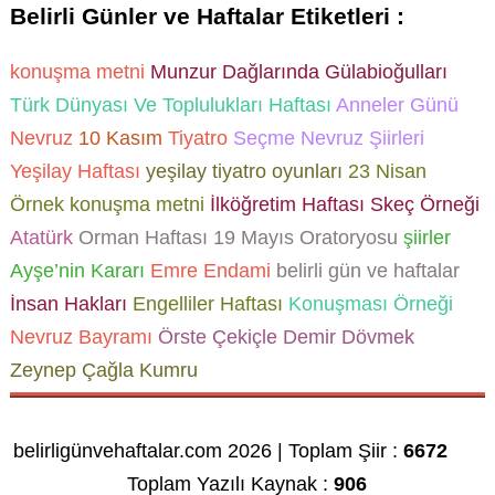
Belirli Günler ve Haftalar Etiketleri :
konuşma metni
Munzur Dağlarında Gülabioğulları
Türk Dünyası Ve Toplulukları Haftası
Anneler Günü
Nevruz
10 Kasım
Tiyatro
Seçme Nevruz Şiirleri
Yeşilay Haftası
yeşilay tiyatro oyunları
23 Nisan
Örnek konuşma metni
İlköğretim Haftası Skeç Örneği
Atatürk
Orman Haftası
19 Mayıs Oratoryosu
şiirler
Ayşe’nin Kararı
Emre Endami
belirli gün ve haftalar
İnsan Hakları
Engelliler Haftası
Konuşması Örneği
Nevruz Bayramı
Örste Çekiçle Demir Dövmek
Zeynep Çağla Kumru
belirligünvehaftalar.com 2026 | Toplam Şiir :
6672
Toplam Yazılı Kaynak :
906