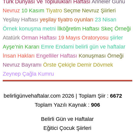
Türk Dünyası Ve Toplulukları Haftası
Anneler Günü
Nevruz
10 Kasım
Tiyatro
Seçme Nevruz Şiirleri
Yeşilay Haftası
yeşilay tiyatro oyunları
23 Nisan
Örnek konuşma metni
İlköğretim Haftası Skeç Örneği
Atatürk
Orman Haftası
19 Mayıs Oratoryosu
şiirler
Ayşe’nin Kararı
Emre Endami
belirli gün ve haftalar
İnsan Hakları
Engelliler Haftası
Konuşması Örneği
Nevruz Bayramı
Örste Çekiçle Demir Dövmek
Zeynep Çağla Kumru
belirligünvehaftalar.com 2026 | Toplam Şiir :
6672
Toplam Yazılı Kaynak :
906
Belirli Gün ve Haftalar
Eğitici Çocuk Şiirleri