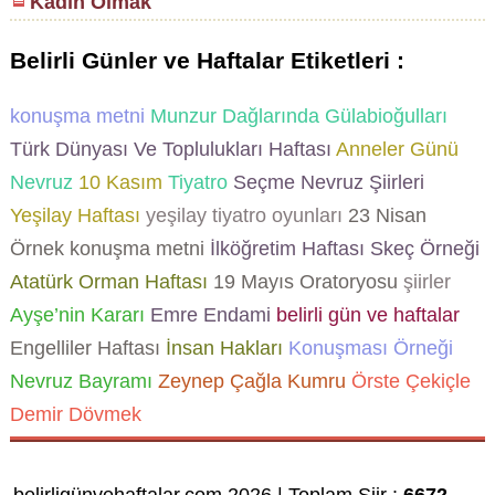
Kadın Olmak
Belirli Günler ve Haftalar Etiketleri :
konuşma metni
Munzur Dağlarında Gülabioğulları
Türk Dünyası Ve Toplulukları Haftası
Anneler Günü
Nevruz
10 Kasım
Tiyatro
Seçme Nevruz Şiirleri
Yeşilay Haftası
yeşilay tiyatro oyunları
23 Nisan
Örnek konuşma metni
İlköğretim Haftası Skeç Örneği
Atatürk
Orman Haftası
19 Mayıs Oratoryosu
şiirler
Ayşe’nin Kararı
Emre Endami
belirli gün ve haftalar
Engelliler Haftası
İnsan Hakları
Konuşması Örneği
Nevruz Bayramı
Zeynep Çağla Kumru
Örste Çekiçle
Demir Dövmek
belirligünvehaftalar.com 2026 | Toplam Şiir :
6672