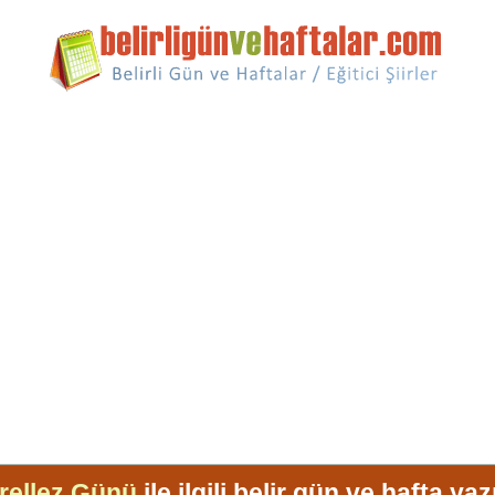
rellez Günü
ile ilgili belir gün ve hafta yazı