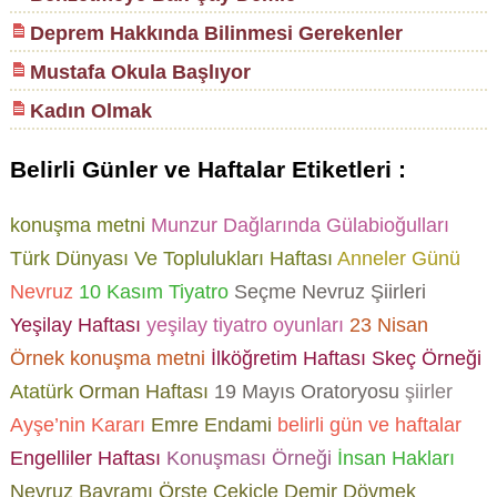
Deprem Hakkında Bilinmesi Gerekenler
Mustafa Okula Başlıyor
Kadın Olmak
Belirli Günler ve Haftalar Etiketleri :
konuşma metni
Munzur Dağlarında Gülabioğulları
Türk Dünyası Ve Toplulukları Haftası
Anneler Günü
Nevruz
10 Kasım
Tiyatro
Seçme Nevruz Şiirleri
Yeşilay Haftası
yeşilay tiyatro oyunları
23 Nisan
Örnek konuşma metni
İlköğretim Haftası Skeç Örneği
Atatürk
Orman Haftası
19 Mayıs Oratoryosu
şiirler
Ayşe’nin Kararı
Emre Endami
belirli gün ve haftalar
Engelliler Haftası
Konuşması Örneği
İnsan Hakları
Nevruz Bayramı
Örste Çekiçle Demir Dövmek