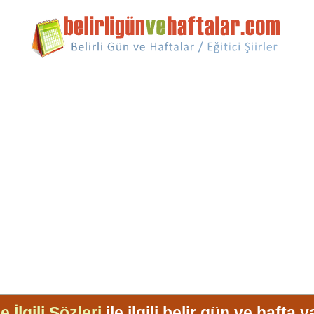
e İlgili Sözleri
ile ilgili belir gün ve hafta y