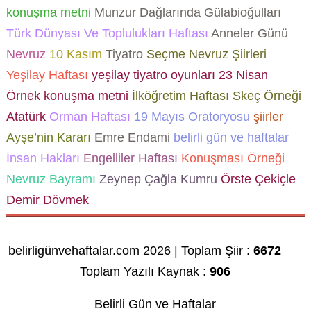
konuşma metni
Munzur Dağlarında Gülabioğulları
Türk Dünyası Ve Toplulukları Haftası
Anneler Günü
Nevruz
10 Kasım
Tiyatro
Seçme Nevruz Şiirleri
Yeşilay Haftası
yeşilay tiyatro oyunları
23 Nisan
Örnek konuşma metni
İlköğretim Haftası Skeç Örneği
Atatürk
Orman Haftası
19 Mayıs Oratoryosu
şiirler
Ayşe’nin Kararı
Emre Endami
belirli gün ve haftalar
İnsan Hakları
Engelliler Haftası
Konuşması Örneği
Nevruz Bayramı
Zeynep Çağla Kumru
Örste Çekiçle
Demir Dövmek
belirligünvehaftalar.com 2026 | Toplam Şiir :
6672
Toplam Yazılı Kaynak :
906
Belirli Gün ve Haftalar