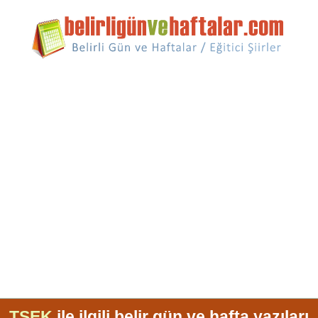
TSEK
ile ilgili belir gün ve hafta yazıları