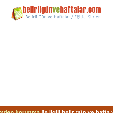
mden korunma
ile ilgili belir gün ve hafta 