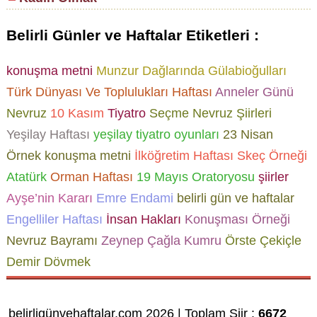
Belirli Günler ve Haftalar Etiketleri :
konuşma metni
Munzur Dağlarında Gülabioğulları
Türk Dünyası Ve Toplulukları Haftası
Anneler Günü
Nevruz
10 Kasım
Tiyatro
Seçme Nevruz Şiirleri
Yeşilay Haftası
yeşilay tiyatro oyunları
23 Nisan
Örnek konuşma metni
İlköğretim Haftası Skeç Örneği
Atatürk
Orman Haftası
19 Mayıs Oratoryosu
şiirler
Ayşe’nin Kararı
Emre Endami
belirli gün ve haftalar
Engelliler Haftası
İnsan Hakları
Konuşması Örneği
Nevruz Bayramı
Zeynep Çağla Kumru
Örste Çekiçle
Demir Dövmek
belirligünvehaftalar.com 2026 | Toplam Şiir :
6672